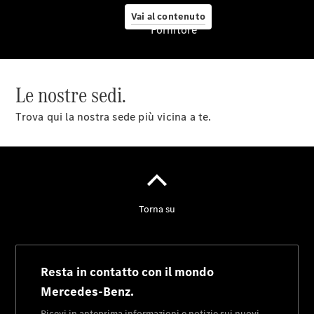
Vai al contenuto
Fornitore
Pneumatici
Le nostre sedi.
Originali
Mercedes-
Trova qui la nostra sede più vicina a te.
Benz
Prodotti
Car Care
per la cura
dell'auto
Ricambi
Originali,
Reman e
StarParts
Servizi
digitali
Mercedes-
Benz
Assistenza