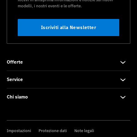
stradale
Mercedes-
Benz Mobile
Service
Accessori
Originali
Collection
Richiami in
corso
Libretti
d'istruzione
d'uso